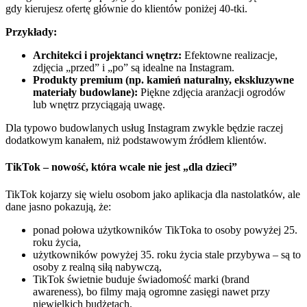
gdy kierujesz ofertę głównie do klientów poniżej 40-tki.
Przykłady:
Architekci i projektanci wnętrz:
Efektowne realizacje,
zdjęcia „przed” i „po” są idealne na Instagram.
Produkty premium (np. kamień naturalny, ekskluzywne
materiały budowlane):
Piękne zdjęcia aranżacji ogrodów
lub wnętrz przyciągają uwagę.
Dla typowo budowlanych usług Instagram zwykle będzie raczej
dodatkowym kanałem, niż podstawowym źródłem klientów.
TikTok – nowość, która wcale nie jest „dla dzieci”
TikTok kojarzy się wielu osobom jako aplikacja dla nastolatków, ale
dane jasno pokazują, że:
ponad połowa użytkowników TikToka to osoby powyżej 25.
roku życia,
użytkowników powyżej 35. roku życia stale przybywa – są to
osoby z realną siłą nabywczą,
TikTok świetnie buduje świadomość marki (brand
awareness), bo filmy mają ogromne zasięgi nawet przy
niewielkich budżetach.