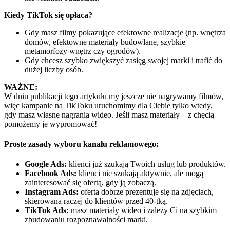
Kiedy TikTok się opłaca?
Gdy masz filmy pokazujące efektowne realizacje (np. wnętrza
domów, efektowne materiały budowlane, szybkie
metamorfozy wnętrz czy ogrodów).
Gdy chcesz szybko zwiększyć zasięg swojej marki i trafić do
dużej liczby osób.
WAŻNE:
W dniu publikacji tego artykułu my jeszcze nie nagrywamy filmów,
więc kampanie na TikToku uruchomimy dla Ciebie tylko wtedy,
gdy masz własne nagrania wideo. Jeśli masz materiały – z chęcią
pomożemy je wypromować!
Proste zasady wyboru kanału reklamowego:
Google Ads:
klienci już szukają Twoich usług lub produktów.
Facebook Ads:
klienci nie szukają aktywnie, ale mogą
zainteresować się ofertą, gdy ją zobaczą.
Instagram Ads:
oferta dobrze prezentuje się na zdjęciach,
skierowana raczej do klientów przed 40-tką.
TikTok Ads:
masz materiały wideo i zależy Ci na szybkim
zbudowaniu rozpoznawalności marki.