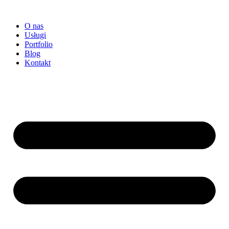
Przejdź
do
O nas
treści
Usługi
Portfolio
Blog
Kontakt